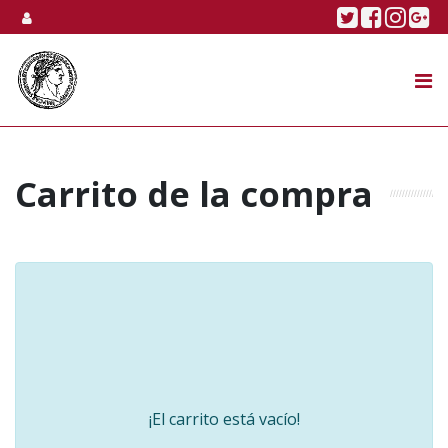
Skip to content
Twitter
Faceboo
Linke
Go
SUBASTA
TIENDA ONLINE
NOSOTROS
Carrito de la compra
¡El carrito está vacío!