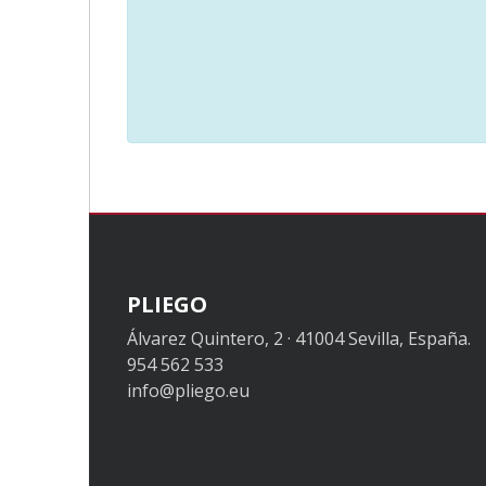
PLIEGO
Álvarez Quintero, 2 · 41004 Sevilla, España.
954 562 533
info@pliego.eu