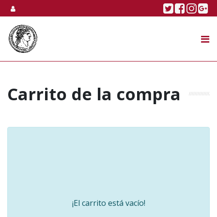
Skip to content
Twitter
Faceboo
Linke
Go
SUBASTA
TIENDA ONLINE
NOSOTROS
Carrito de la compra
¡El carrito está vacío!