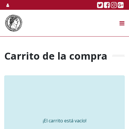
Skip to content
Twitter
Faceboo
Linke
Go
SUBASTA
TIENDA ONLINE
NOSOTROS
Carrito de la compra
¡El carrito está vacío!