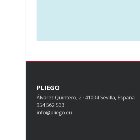
PLIEGO
Álvarez Quintero, 2 · 41004 Sevilla, España.
954 562 533
info@pliego.eu