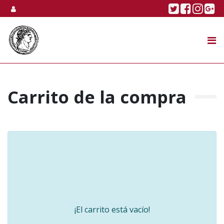
Skip to content
Twitter
Faceboo
Linke
Go
SUBASTA
TIENDA ONLINE
NOSOTROS
Carrito de la compra
¡El carrito está vacío!