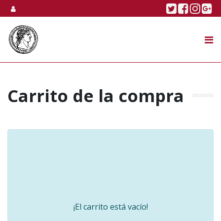
Skip to content
Twitter
Faceboo
Linke
Go
SUBASTA
TIENDA ONLINE
NOSOTROS
Carrito de la compra
¡El carrito está vacío!