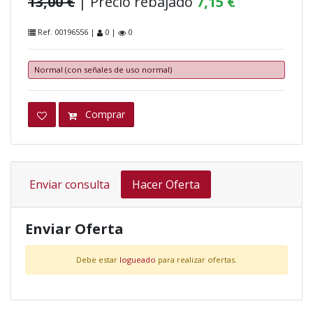
13,00 €
| Precio rebajado
7,15 €
Ref. 00196556 |
0 |
0
Normal (con señales de uso normal)
Comprar
Enviar consulta
Hacer Oferta
Enviar Oferta
Debe estar
logueado
para realizar ofertas.