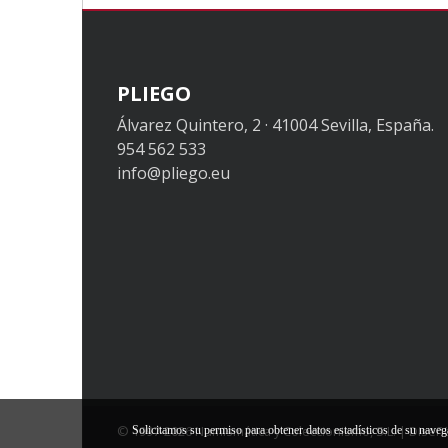
PLIEGO
Álvarez Quintero, 2 · 41004 Sevilla, España.
954 562 533
info@pliego.eu
© 1997-2026 Numismática y Coleccionismo, S.L. | Diseñ
Solicitamos su permiso para obtener datos estadísticos de su nave