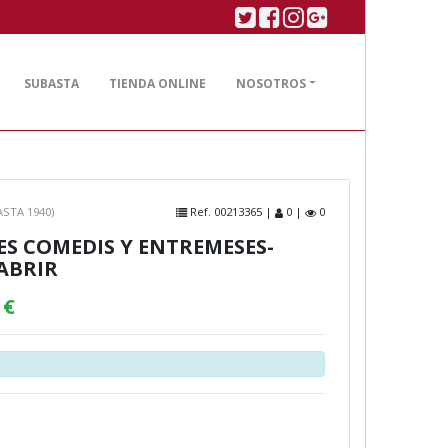
Twitter
Facebook
Linkedin
Google plus
SUBASTA
TIENDA ONLINE
NOSOTROS
STA 1940)
Ref. 00213365 |
0 |
0
ES COMEDIS Y ENTREMESES-
ABRIR
 €