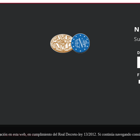
N
Su
o :
La Huerta Atómica
gación en esta web, en cumplimiento del Real Decreto-ley 13/2012. Si continúa navegando cons