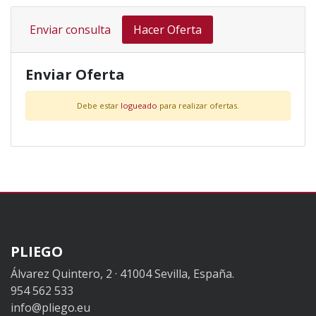
Enviar consulta
Hacer Oferta
Enviar Oferta
Debe estar
logueado
para realizar ofertas.
PLIEGO
Álvarez Quintero, 2 · 41004 Sevilla, España.
954 562 533
info@pliego.eu