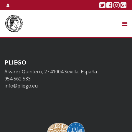
Skip to content
Twitter
Faceboo
Linke
Go
SUBASTA
TIENDA ONLINE
NOSOTROS
PLIEGO
Álvarez Quintero, 2 · 41004 Sevilla, España.
954 562 533
info@pliego.eu