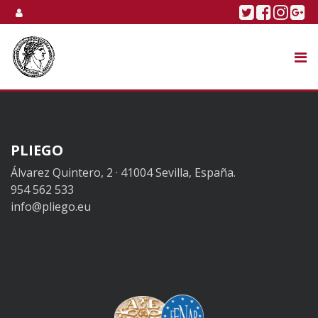
Skip to content
Twitter
Faceboo
Linke
Go
SUBASTA
TIENDA ONLINE
NOSOTROS
PLIEGO
Álvarez Quintero, 2 · 41004 Sevilla, España.
954 562 533
info@pliego.eu