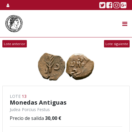
Skip to content
Twitter
Faceboo
Linke
Go
SUBASTA
TIENDA ONLINE
Lote anterior
Lote siguiente
NOSOTROS
LOTE
13
Monedas Antiguas
Judea
Porcius Festus
Precio de salida
30,00 €