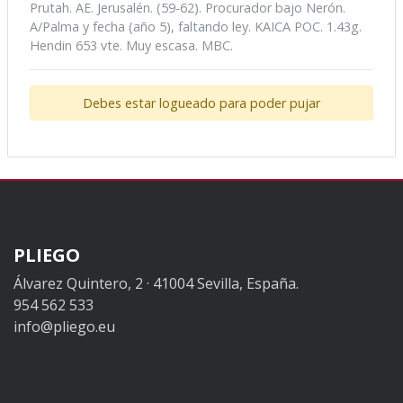
Prutah. AE. Jerusalén. (59-62). Procurador bajo Nerón.
A/Palma y fecha (año 5), faltando ley. KAICA POC. 1.43g.
Hendin 653 vte. Muy escasa. MBC.
Debes estar logueado para poder pujar
PLIEGO
Álvarez Quintero, 2 · 41004 Sevilla, España.
954 562 533
info@pliego.eu