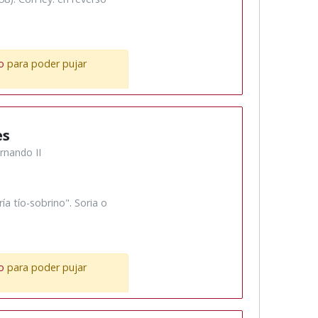
o
para poder pujar
es
rnando II
ía tío-sobrino". Soria o
o
para poder pujar