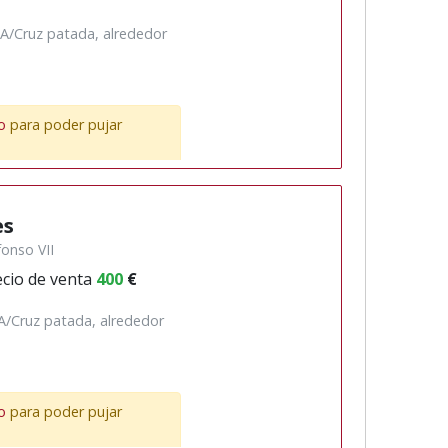
 A/Cruz patada, alrededor
o
para poder pujar
es
fonso VII
cio de venta
400
€
 A/Cruz patada, alrededor
o
para poder pujar