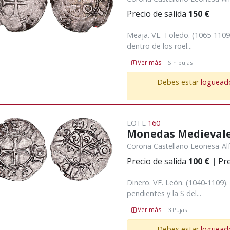
Precio de salida
150 €
Meaja. VE. Toledo. (1065-1109
dentro de los roel...
Ver más
Sin pujas
Debes estar
loguead
LOTE
160
Monedas Medieval
Corona Castellano Leonesa
Al
Precio de salida
100 €
|
Pre
Dinero. VE. León. (1040-1109)
pendientes y la S del...
Ver más
3 Pujas
Debes estar
loguead