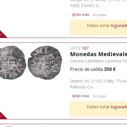
+REX SºANCI. 0...
Ver más
Sin pujas
te
Debes estar
loguead
LOTE
167
Monedas Medieval
Corona Castellano Leonesa
Fe
Precio de salida
350 €
Dinero. VE. (1157-1188). "Tutor
Palencia. Co...
Ver más
Sin pujas
te
Debes estar
loguead