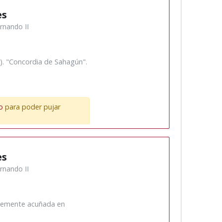
es
rnando II
). "Concordia de Sahagún".
o
para poder pujar
es
rnando II
blemente acuñada en