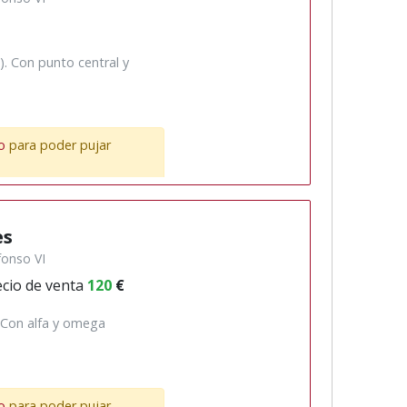
). Con punto central y
o
para poder pujar
es
fonso VI
cio de venta
120
€
. Con alfa y omega
o
para poder pujar