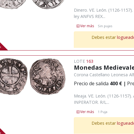
Dinero. VE. León. (1126-1157).
ley ANFVS REX...
Ver más
Sin pujas
te
Debes estar
loguead
LOTE
163
Monedas Medieval
Corona Castellano Leonesa
Al
Precio de salida
400 €
|
Pre
Meaja. VE. León. (1126-1157).
INPERATOR. R/L...
Ver más
1 Puja
te
Debes estar
loguead