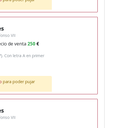
es
fonso VII
cio de venta
250
€
). Con letra A en primer
o
para poder pujar
es
fonso VII