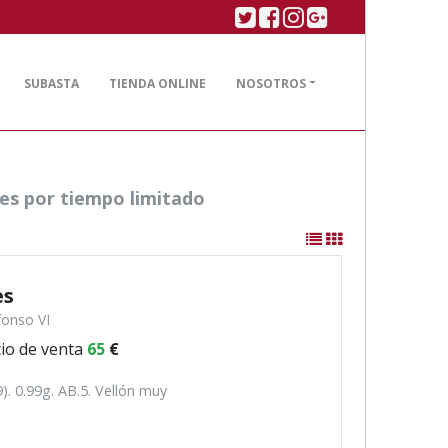
Twitter
Facebook
Linkedin
Google plus
SUBASTA
TIENDA ONLINE
NOSOTROS
les por tiempo limitado
es
fonso VI
io de venta
65
€
). 0.99g. AB.5. Vellón muy