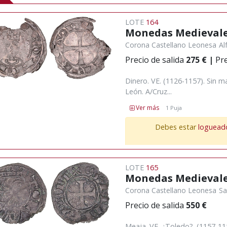
LOTE
164
Monedas Medieval
Corona Castellano Leonesa
Al
Precio de salida
275 €
|
Pre
Dinero. VE. (1126-1157). Sin 
León. A/Cruz...
Ver más
1 Puja
Debes estar
loguead
LOTE
165
Monedas Medieval
Corona Castellano Leonesa
Sa
Precio de salida
550 €
Meaja. VE. ¿Toledo?. (1157-115