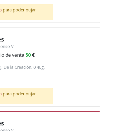
o
para poder pujar
es
fonso VI
io de venta
50
€
. De la Creación. 0.46g.
o
para poder pujar
es
fonso VI