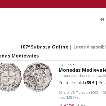
107ª Subasta Online |
Lotes disponib
das Medievales
LOTE
157
Monedas Medieval
Corona Castellano Leonesa
Al
Precio de salida
35 €
|
Prec
Dinero. VE. Toledo. (1065-1109
rico. (MBC+)...
Ver más
4 Pujas