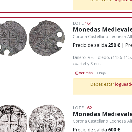
LOTE
161
Monedas Medieval
Corona Castellano Leonesa
Al
Precio de salida
250 €
|
Pre
Dinero. VE. Toledo. (1126-1157
cuartel y S en ...
Ver más
1 Puja
Debes estar
loguead
LOTE
162
Monedas Medieval
Corona Castellano Leonesa
Al
Precio de salida
600 €