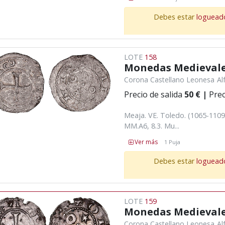
Debes estar
loguead
LOTE
158
Monedas Medieval
Corona Castellano Leonesa
Al
Precio de salida
50 €
|
Prec
Meaja. VE. Toledo. (1065-1109)
MM.A6, 8.3. Mu...
Ver más
1 Puja
Debes estar
loguead
LOTE
159
Monedas Medieval
Corona Castellano Leonesa
Al