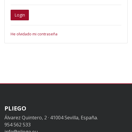
Login
He olvidado mi contraseña
PLIEGO
Álvarez Quintero, 2 · 41004 Sevilla, España.
954 562 533
info@pliego.eu