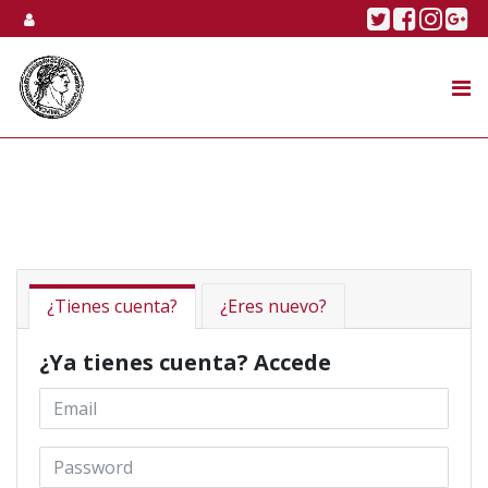
Skip to content
Twitter
Faceboo
Linke
Go
SUBASTA
TIENDA ONLINE
NOSOTROS
¿Tienes cuenta?
¿Eres nuevo?
¿Ya tienes cuenta? Accede
Email *
Password