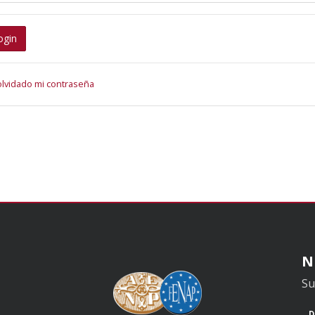
ogin
olvidado mi contraseña
N
Su