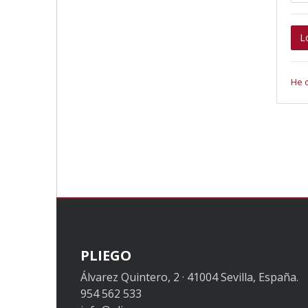
L
He 
PLIEGO
Álvarez Quintero, 2 · 41004 Sevilla, España.
954 562 533