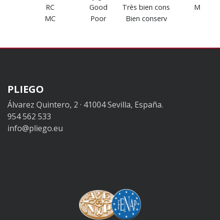
RC
Good
Très bien cons
M
MC
Poor
Bien conserv
PLIEGO
Álvarez Quintero, 2 · 41004 Sevilla, España.
954 562 533
info@pliego.eu