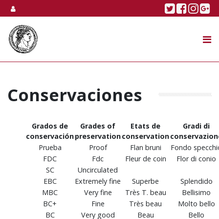
Skip to content
Twitter
Faceboo
Linke
Go
SUBASTA
TIENDA ONLINE
NOSOTROS
Conservaciones
Grados de
Grades of
Etats de
Gradi di
conservación
preservation
conservation
conservazion
Prueba
Proof
Flan bruni
Fondo specchi
FDC
Fdc
Fleur de coin
Flor di conio
SC
Uncirculated
EBC
Extremely fine
Superbe
Splendido
MBC
Very fine
Très T. beau
Bellisimo
BC+
Fine
Très beau
Molto bello
BC
Very good
Beau
Bello