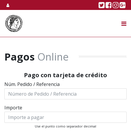
Skip to content
Twitter
Faceboo
Linke
Go
SUBASTA
TIENDA ONLINE
NOSOTROS
Pagos
Online
Pago con tarjeta de crédito
Núm. Pedido / Referencia
Importe
Use el punto como separador decimal