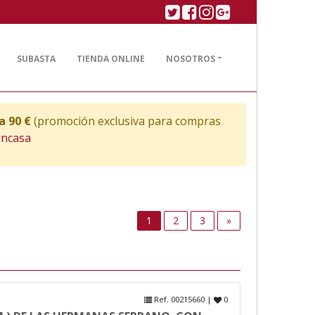
Twitter
Facebook
Linkedin
Google plus
SUBASTA
TIENDA ONLINE
NOSOTROS
a 90 €
(promoción exclusiva para compras
encasa
Next
1
2
3
»
Ref. 00215660 |
0