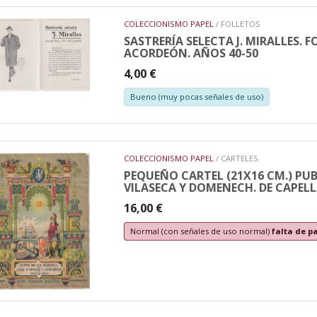
COLECCIONISMO PAPEL
/ FOLLETOS
SASTRERÍA SELECTA J. MIRALLES. 
ACORDEÓN. AÑOS 40-50
4,00 €
Bueno (muy pocas señales de uso)
COLECCIONISMO PAPEL
/ CARTELES
PEQUEÑO CARTEL (21X16 CM.) PUBL
VILASECA Y DOMENECH. DE CAPELL
16,00 €
Normal (con señales de uso normal)
falta de p