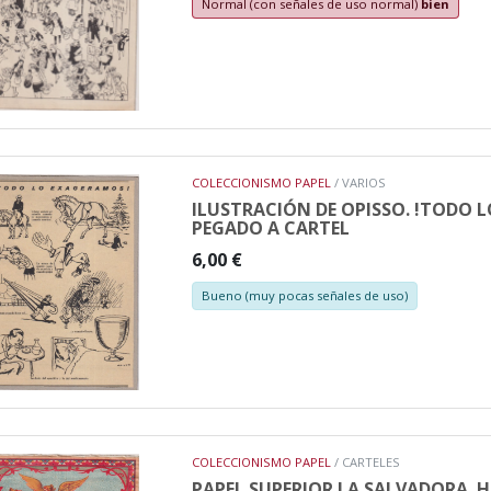
Normal (con señales de uso normal)
bien
COLECCIONISMO PAPEL
/ VARIOS
ILUSTRACIÓN DE OPISSO. !TODO L
PEGADO A CARTEL
6,00 €
Bueno (muy pocas señales de uso)
COLECCIONISMO PAPEL
/ CARTELES
PAPEL SUPERIOR LA SALVADORA. 