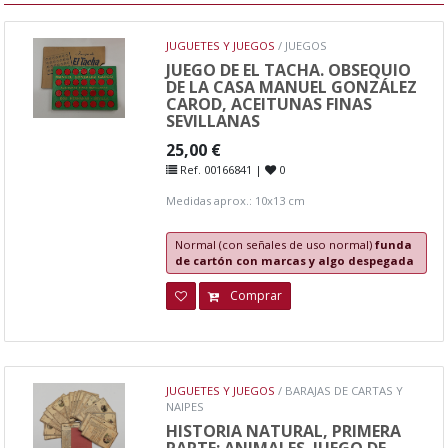
JUGUETES Y JUEGOS
/ JUEGOS
JUEGO DE EL TACHA. OBSEQUIO
DE LA CASA MANUEL GONZÁLEZ
CAROD, ACEITUNAS FINAS
SEVILLANAS
25,00 €
Ref. 00166841 |
0
Medidas aprox.: 10x13 cm
Normal (con señales de uso normal)
funda
de cartón con marcas y algo despegada
Comprar
JUGUETES Y JUEGOS
/ BARAJAS DE CARTAS Y
NAIPES
HISTORIA NATURAL, PRIMERA
PARTE: ANIMALES. JUEGO DE