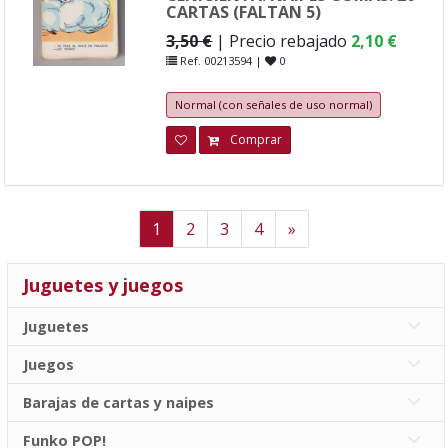
CARTAS (FALTAN 5)
3,50 €
| Precio rebajado
2,10 €
Ref. 00213594 |
0
Normal (con señales de uso normal)
Comprar
Next
1
2
3
4
»
Juguetes y juegos
Juguetes
Juegos
Barajas de cartas y naipes
Funko POP!