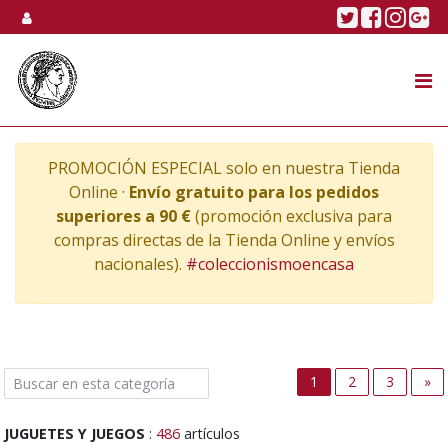
Skip to content
Twitter
Faceboo
Linke
Go
SUBASTA
TIENDA ONLINE
PROMOCIÓN ESPECIAL solo en nuestra Tienda
NOSOTROS
Online ·
Envío gratuito para los pedidos
superiores a 90 €
(promoción exclusiva para
compras directas de la Tienda Online y envíos
nacionales).
#coleccionismoencasa
Ne
1
2
3
»
JUGUETES Y JUEGOS
:
486
artículos