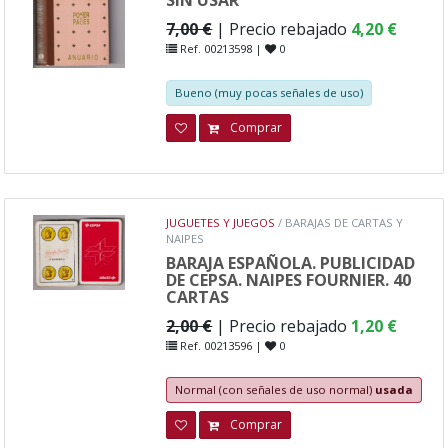
7,00 €
| Precio rebajado
4,20 €
Ref. 00213598 |
0
Bueno (muy pocas señales de uso)
Comprar
JUGUETES Y JUEGOS
/ BARAJAS DE CARTAS Y
NAIPES
BARAJA ESPAÑOLA. PUBLICIDAD
DE CEPSA. NAIPES FOURNIER. 40
CARTAS
2,00 €
| Precio rebajado
1,20 €
Ref. 00213596 |
0
Normal (con señales de uso normal)
usada
Comprar